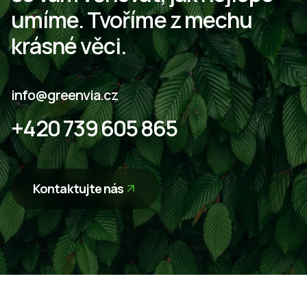
umíme.
Tvoříme
z mechu
krásné
věci.
info@greenvia.cz
+420 739 605 865
Kontaktujte nás