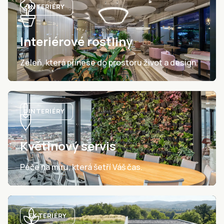
INTERIÉRY
Interiérové rostliny
Zeleň, která přinese do prostoru život a design.
INTERIÉRY
Květinový servis
Péče na míru, která šetří Váš čas.
EXTERIÉRY