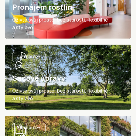
Pronájem rostlin
Oživte svůj prostor bez starostí, flexibilně
a stylově.
EXTERIÉRY
Sadové úpravy
Oživte svůj prostor bez starostí, flexibilně
a stylově.
EXTERIÉRY