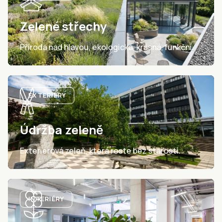
Zelené střechy
Příroda nad hlavou, ekologická, krásná, funkční.
EXTERIÉRY
Údržba zeleně
Exteriérová zeleň, která roste bez starostí.
INTERIÉRY