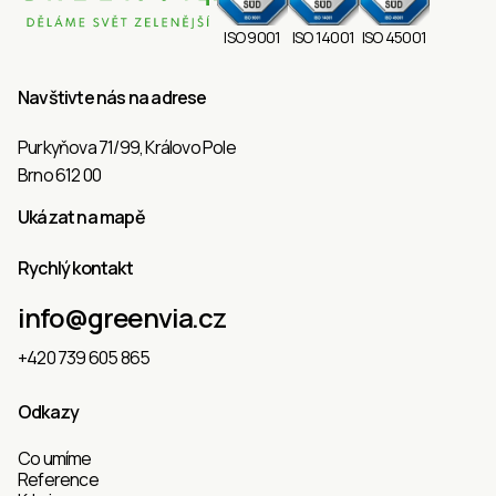
ISO 9001
ISO 14001
ISO 45001
Navštivte nás na adrese
Purkyňova 71/99, Královo Pole
Brno 612 00
Ukázat na mapě
Rychlý kontakt
info@greenvia.cz
+420 739 605 865
Odkazy
Co umíme
Reference