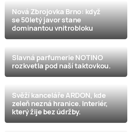
Nová Zbrojovka Brno: když
se 50letý javor stane
dominantou vnitrobloku
Slavná parfumerie NOTINO
rozkvetla pod naší taktovkou.
Svěží kanceláře ARDON, kde
zeleň nezná hranice. Interiér,
který žije bez údržby.