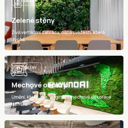
INTERIÉRY
Zelené stěny
Živá vertikální zahrada, oáza svěžesti, která
dýchá.
INTERIÉRY
Mechové obrazy
Umění, které žije, originální mechové dekorace
na míru.