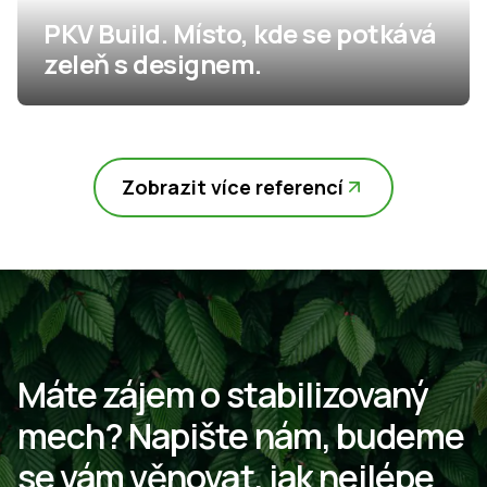
PKV Build. Místo, kde se potkává
zeleň s designem.
Zobrazit více referencí
Máte
zájem
o stabilizovaný
mech?
Napište
nám,
budeme
se vám
věnovat,
jak
nejlépe