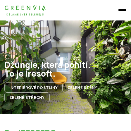
Džungle, která pohltí.
To je Iresoft.
INTERIÉROVÉ ROSTLINY
ZELENÉ STĚNY
ZELENÉ STŘECHY