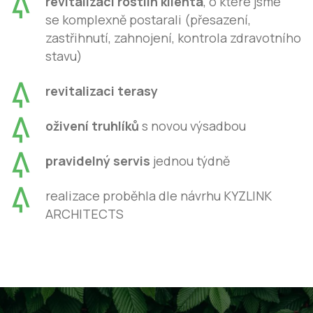
revitalizaci rostlin klienta
, o které jsme
se komplexně postarali (přesazení,
zastřihnutí, zahnojení, kontrola zdravotního
stavu)
revitalizaci terasy
oživení truhlíků
s novou výsadbou
pravidelný servis
jednou týdně
realizace proběhla dle návrhu KYZLINK
ARCHITECTS