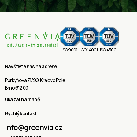
ISO 9001
ISO 14001
ISO 45001
Navštivte nás na adrese
Purkyňova 71/99, Královo Pole
Brno 612 00
Ukázat na mapě
Rychlý kontakt
info@greenvia.cz