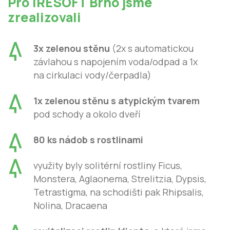
Pro IRESOFT Brno jsme
zrealizovali
3x zelenou stěnu
(2x s automatickou
závlahou s napojením voda/odpad a 1x
na cirkulaci vody/čerpadla)
1x zelenou stěnu s atypickým tvarem
pod schody a okolo dveří
80 ks nádob s rostlinami
využity byly solitérní rostliny Ficus,
Monstera, Aglaonema, Strelitzia, Dypsis,
Tetrastigma, na schodišti pak Rhipsalis,
Nolina, Dracaena