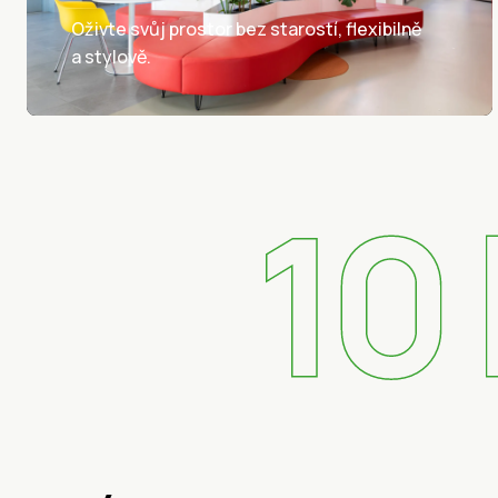
Oživte svůj prostor bez starostí, flexibilně
a stylově.