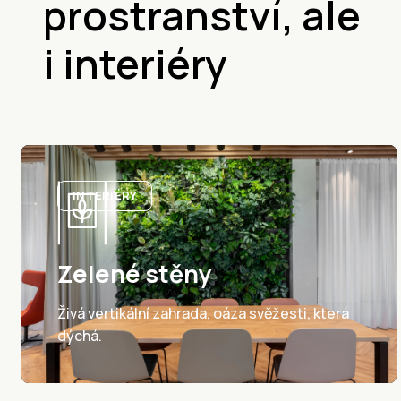
prostranství, ale
i interiéry
INTERIÉRY
Zelené stěny
Živá vertikální zahrada, oáza svěžesti, která
dýchá.