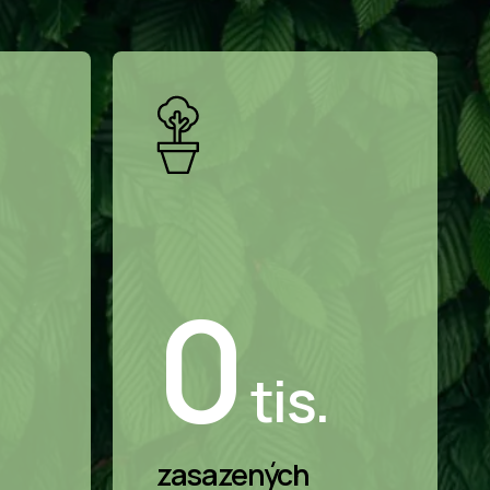
0
tis.
zasazených