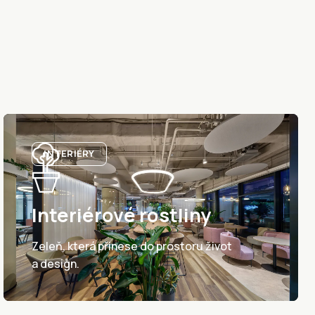
INTERIÉRY
Interiérové rostliny
Zeleň, která přinese do prostoru život
a design.