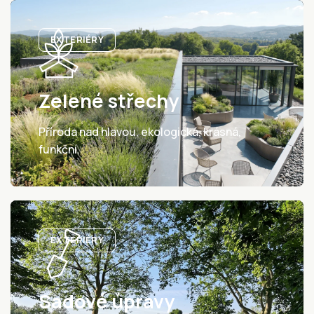
EXTERIÉRY
Zelené střechy
Příroda nad hlavou, ekologická, krásná,
funkční.
EXTERIÉRY
Sadové úpravy