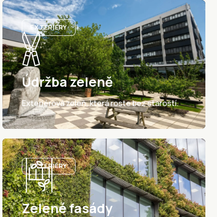
EXTERIÉRY
Údržba zeleně
Exteriérová zeleň, která roste bez starostí.
EXTERIÉRY
Zelené fasády