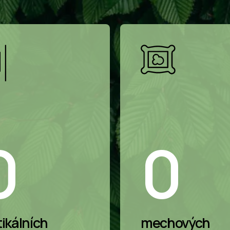
0
0
tikálních
mechových