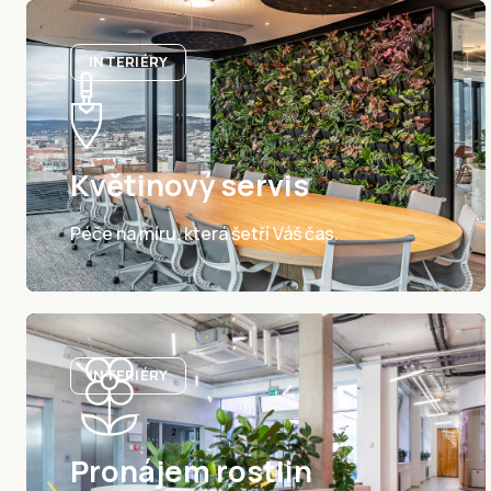
INTERIÉRY
Květinový servis
Péče na míru, která šetří Váš čas.
INTERIÉRY
Pronájem rostlin