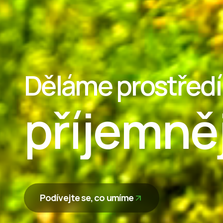
Děláme prostředí
příjemně
Podívejte se, co umíme