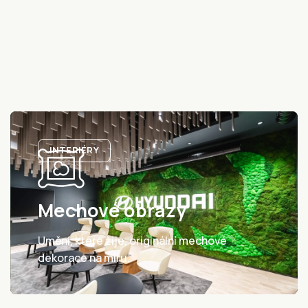
INTERIÉRY
Mechové obrazy
Umění, které žije, originální mechové
dekorace na míru.