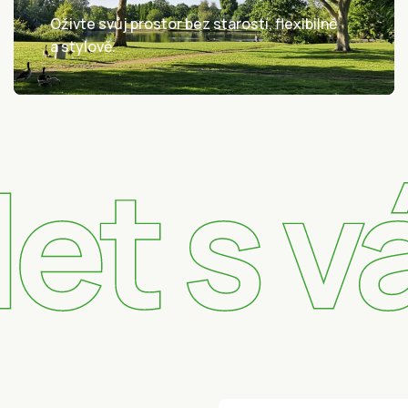
Oživte svůj prostor bez starostí, flexibilně
a stylově.