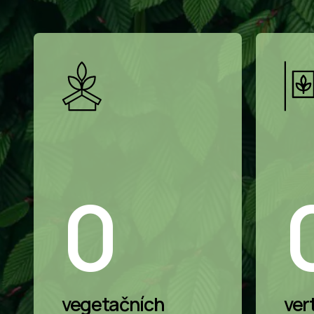
0
vegetačních
ver