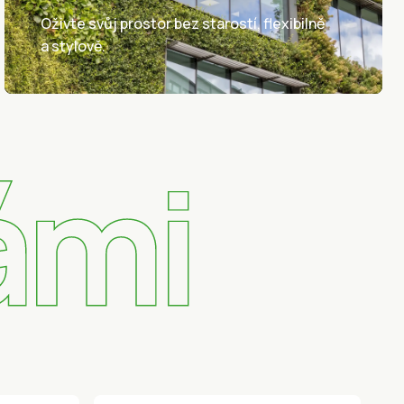
Oživte svůj prostor bez starostí, flexibilně
a stylově.