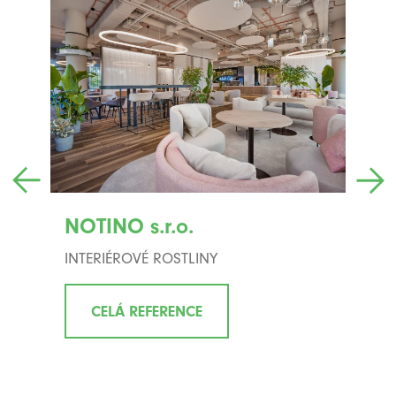
NOTINO s.r.o.
Ard
INTERIÉROVÉ ROSTLINY
INTE
CELÁ REFERENCE
C