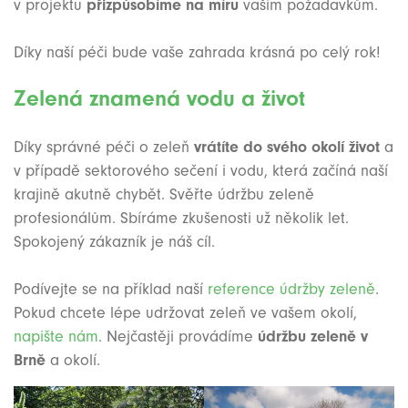
v projektu
přizpůsobíme na míru
vašim požadavkům.
Díky naší péči bude vaše zahrada krásná po celý rok!
Zelená znamená vodu a život
Díky správné péči o zeleň
vrátíte do svého okolí život
a
v případě sektorového sečení i vodu, která začíná naší
krajině akutně chybět. Svěřte údržbu zeleně
profesionálům. Sbíráme zkušenosti už několik let.
Spokojený zákazník je náš cíl.
Podívejte se na příklad naší
reference údržby zeleně
.
Pokud chcete lépe udržovat zeleň ve vašem okolí,
napište nám
. Nejčastěji provádíme
údržbu zeleně v
Brně
a okolí.